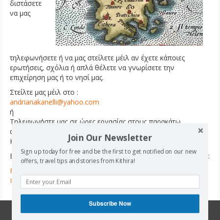
διστάσετε
να μας
τηλεφωνήσετε ή να μας στείλετε μέιλ αν έχετε κάποιες
ερωτήσεις, σχόλια ή απλά θέλετε να γνωρίσετε την
επιχείρηση μας ή το νησί μας.
Στείλτε μας μέιλ στο :
andrianakanelli@yahoo.com
ή
Τηλεφωνήστε μας σε ώρες εργασίας στους παρακάτω
αριθμούς:
Join Our Newsletter
Κινητό : 0030 6947032225 , Σταθερό : 0030 2736034174
Sign up today for free and be the first to get notified on our new
Επικοινωνήστε μαζί μας και μέσα από τα κοινωνικά μας δίκτυα:
offers, travel tips and stories from Kithira!
Facebook
Instagram
Subscribe Now