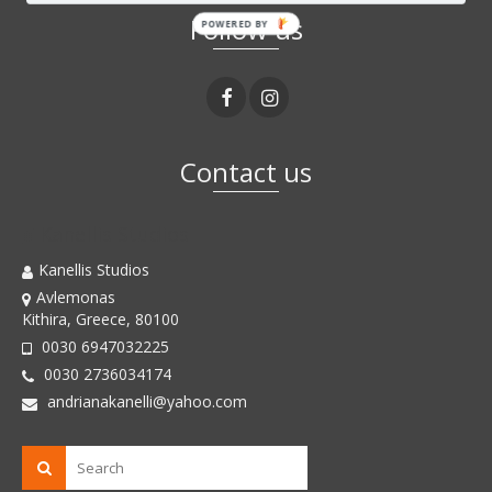
Follow us
POWERED BY
Contact us
Kanellis Studios
Kanellis Studios
Avlemonas
Kithira, Greece, 80100
0030 6947032225
0030 2736034174
andrianakanelli@yahoo.com