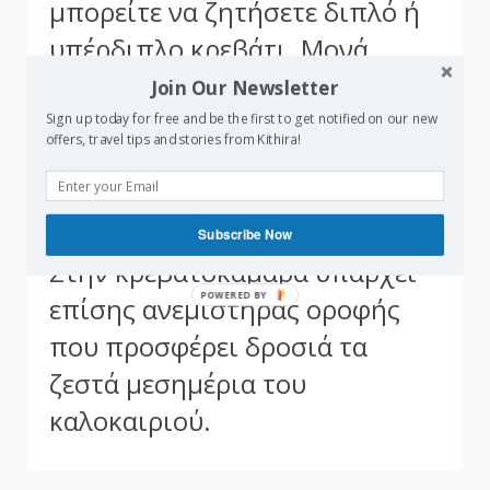
μπορείτε να ζητήσετε διπλό ή
υπέρδιπλο κρεβάτι. Μονά
κρεβάτια υπάρχουν μόνο στο
Join Our Newsletter
σαλόνι κάποιων
Sign up today for free and be the first to get notified on our new
offers, travel tips and stories from Kithira!
διαμερισμάτων. Κατόπιν
αιτήματος παρέχεται και
βρεφικό παρκοκρέβατο.
Subscribe Now
Στην κρεβατοκάμαρα υπάρχει
POWERED BY
επίσης ανεμιστήρας οροφής
που προσφέρει δροσιά τα
ζεστά μεσημέρια του
καλοκαιριού.