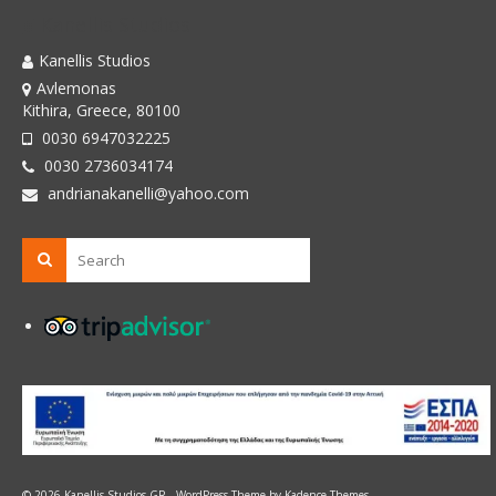
Kanellis Studios
Kanellis Studios
Avlemonas
Kithira, Greece, 80100
0030 6947032225
0030 2736034174
andrianakanelli@yahoo.com
© 2026 Kanellis Studios GR - WordPress Theme by
Kadence Themes